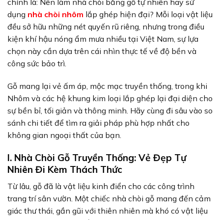
chính là: Nên làm nhà chòi bằng gỗ tự nhiên hay sử
dụng
nhà chòi nhôm
lắp ghép hiện đại? Mỗi loại vật liệu
đều sở hữu những nét quyến rũ riêng, nhưng trong điều
kiện khí hậu nóng ẩm mưa nhiều tại Việt Nam, sự lựa
chọn này cần dựa trên cái nhìn thực tế về độ bền và
công sức bảo trì.
Gỗ mang lại vẻ ấm áp, mộc mạc truyền thống, trong khi
Nhôm và các hệ khung kim loại lắp ghép lại đại diện cho
sự bền bỉ, tối giản và thông minh. Hãy cùng đi sâu vào so
sánh chi tiết để tìm ra giải pháp phù hợp nhất cho
không gian ngoại thất của bạn.
I. Nhà Chòi Gỗ Truyền Thống: Vẻ Đẹp Tự
Nhiên Đi Kèm Thách Thức
Từ lâu, gỗ đã là vật liệu kinh điển cho các công trình
trang trí sân vườn. Một chiếc nhà chòi gỗ mang đến cảm
giác thư thái, gần gũi với thiên nhiên mà khó có vật liệu