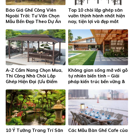
Báo Giá Ghế Công Viên
Top 10 chòi lắp ghép sân
Ngoài Trời: Tư Vấn Chọn
vườn thịnh hành nhất hiện
Mẫu Bền Đẹp Theo Dự Án
nay, tiện lợi và đẹp mắt
A-Z Cẩm Nang Chọn Mua,
Không gian sống mở với gỗ
Thi Công Nhà Chòi Lắp
tự nhiên biến tính – Giải
Ghép Hiện Đại (Ưu Điểm
pháp kiến trúc bền vững &
Chất Liệu Nhôm & Kẽm)
thẩm mỹ cao
10 Ý Tưởng Trang Trí Sân
Các Mẫu Bàn Ghế Cafe của