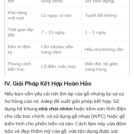
tiết
cong vênh)
sét, biến dạng)
Khả năng
Có nguy cơ cao
Tuyệt đối không
mối mọt
Thời gian lắp
7 – 15 ngày
1 – 2 ngày
đặt
Bảo trì định
Cần sơn/lau dầu
Hầu như không cần
kỳ
hàng năm
Phong cách
Hiện đại, tối giản,
Cổ điển, mộc mạc
kiến trúc
sang trọng
IV. Giải Pháp Kết Hợp Hoàn Hảo
Nếu bạn vẫn yêu cái nét ấm áp của gỗ nhưng lại sợ sự
hư hỏng của nó, Adep đề xuất giải pháp kết hợp: Sử
dụng hệ khung
nhà chòi nhôm
hoặc kẽm sơn tĩnh điện
cho cấu trúc chính, và sử dụng gỗ nhựa (WPC) hoặc gỗ
biến tính cho phần trần và sàn. Cách làm này vừa đảm
bảo vẻ đẹp thẩm mỹ của gỗ, vừa tận dụng được sức