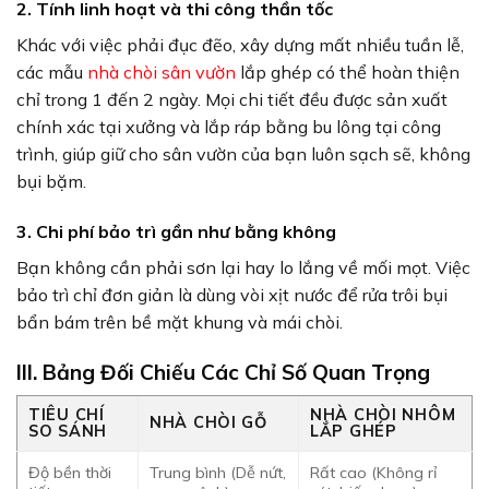
2. Tính linh hoạt và thi công thần tốc
Khác với việc phải đục đẽo, xây dựng mất nhiều tuần lễ,
các mẫu
nhà chòi sân vườn
lắp ghép có thể hoàn thiện
chỉ trong 1 đến 2 ngày. Mọi chi tiết đều được sản xuất
chính xác tại xưởng và lắp ráp bằng bu lông tại công
trình, giúp giữ cho sân vườn của bạn luôn sạch sẽ, không
bụi bặm.
3. Chi phí bảo trì gần như bằng không
Bạn không cần phải sơn lại hay lo lắng về mối mọt. Việc
bảo trì chỉ đơn giản là dùng vòi xịt nước để rửa trôi bụi
bẩn bám trên bề mặt khung và mái chòi.
III. Bảng Đối Chiếu Các Chỉ Số Quan Trọng
TIÊU CHÍ
NHÀ CHÒI NHÔM
NHÀ CHÒI GỖ
SO SÁNH
LẮP GHÉP
Độ bền thời
Trung bình (Dễ nứt,
Rất cao (Không rỉ