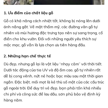
1. Ưu điểm của chất liệu gỗ
Gỗ có khả năng cách nhiệt tốt, không bị nóng lên dưới
ánh nắng gắt. Về mặt thẩm mỹ, các đường vân gỗ tự
nhiên và mùi hương đặc trưng tạo nên sự sang trọng, cổ
điển cho khu vườn. Đối với những người yêu thích sự
mộc mạc, gỗ vẫn là lựa chọn ưu tiên hàng đầu.
2. Những hạn chế thực tế
Dù đẹp, nhưng gỗ lại là vật liệu “nhạy cảm” với thời tiết.
Dưới tác động của tia UV và độ ẩm cao, gỗ tự nhiên rất
dễ bị cong vênh, nứt nẻ hoặc bạc màu sau một thời gian
ngắn. Đặc biệt, mối mọt là kẻ thù số một của các cấu trúc
gỗ ngoài trời. Để duy trì vẻ đẹp, bạn phải tốn khá nhiều
chi phí và công sức để lau dầu, sơn phủ bảo vệ định kỳ
hàng năm.