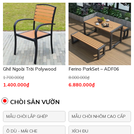
Ghế Ngoài Trời Polywood
Ferino ParkSet – ADF06
1.700.000
₫
8.000.000
₫
1.400.000
₫
6.880.000
₫
CHÒI SÂN VƯỜN
MẪU CHÒI LẮP GHÉP
MẪU CHÒI NHÔM CAO CẤP
Ô DÙ - MÁI CHE
XÍCH ĐU