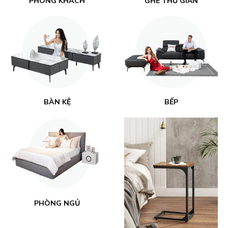
PHÒNG KHÁCH
GHẾ THỨ GIÃN
BÀN KỆ
BẾP
PHÒNG NGỦ