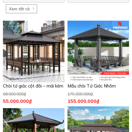
Xem tất cả
Chòi tứ giác cột đôi – mái kẽm
Mẫu chòi Tứ Giác Nhôm
68.000.000
₫
175.000.000
₫
55.000.000
₫
155.000.000
₫