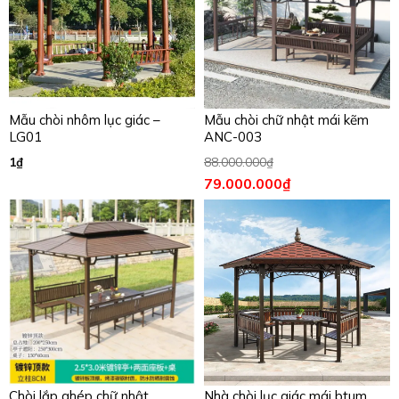
Mẫu chòi nhôm lục giác –
Mẫu chòi chữ nhật mái kẽm
LG01
ANC-003
1
₫
88.000.000
₫
79.000.000
₫
Chòi lắp ghép chữ nhật
Nhà chòi lục giác mái btum