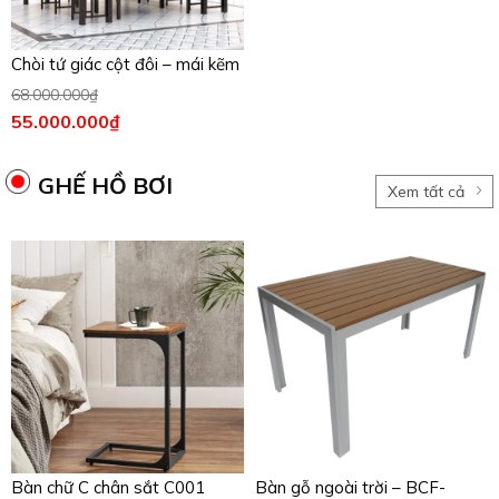
Chòi tứ giác cột đôi – mái kẽm
68.000.000
₫
55.000.000
₫
GHẾ HỒ BƠI
Xem tất cả
Bàn chữ C chân sắt C001
Bàn gỗ ngoài trời – BCF-