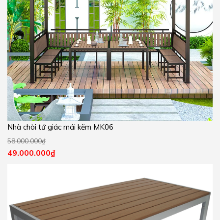
Nhà chòi tứ giác mái kẽm MK06
58.000.000
₫
49.000.000
₫