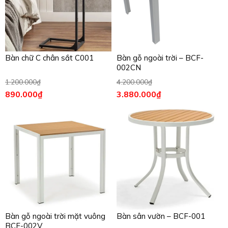
Bàn chữ C chân sắt C001
Bàn gỗ ngoài trời – BCF-
002CN
1.200.000
₫
4.200.000
₫
890.000
₫
3.880.000
₫
Bàn gỗ ngoài trời mặt vuông
Bàn sân vườn – BCF-001
BCF-002V