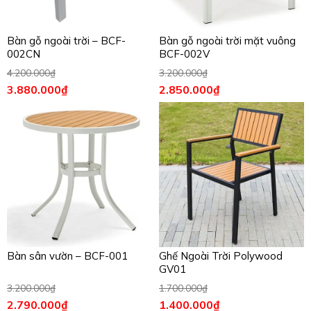
Bàn gỗ ngoài trời – BCF-
Bàn gỗ ngoài trời mặt vuông
002CN
BCF-002V
4.200.000
₫
3.200.000
₫
3.880.000
₫
2.850.000
₫
Bàn sân vườn – BCF-001
Ghế Ngoài Trời Polywood
GV01
3.200.000
₫
1.700.000
₫
2.790.000
₫
1.400.000
₫