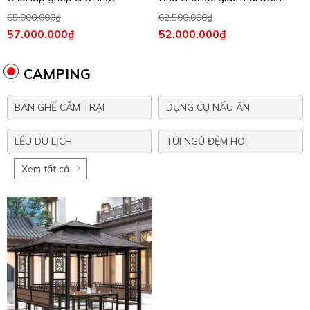
65.000.000
₫
62.500.000
₫
57.000.000
₫
52.000.000
₫
CAMPING
BÀN GHẾ CẮM TRẠI
DỤNG CỤ NẤU ĂN
LỀU DU LỊCH
TÚI NGỦ ĐỆM HƠI
Xem tất cả