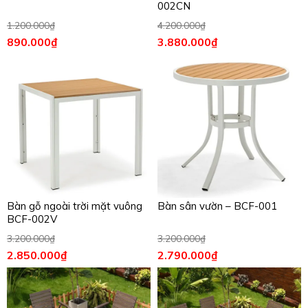
002CN
1.200.000
₫
4.200.000
₫
890.000
₫
3.880.000
₫
Bàn gỗ ngoài trời mặt vuông
Bàn sân vườn – BCF-001
BCF-002V
3.200.000
₫
3.200.000
₫
2.850.000
₫
2.790.000
₫