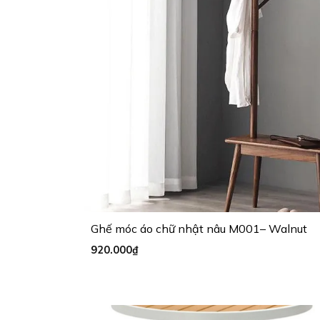
Ghế móc áo chữ nhật nâu M001– Walnut
920.000
₫