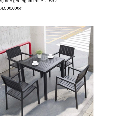
Bộ bàn ghế ngoài trời AD1632
14.500.000
₫