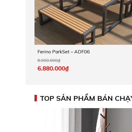
Ferino ParkSet – ADF06
8.000.000
₫
6.880.000
₫
TOP SẢN PHẨM BÁN CHẠ