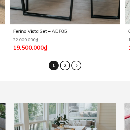
Ferino Vista Set – ADF05
22.000.000
₫
19.500.000
₫
1
2