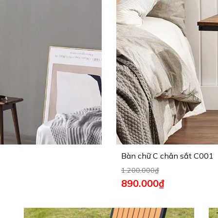
Bàn chữ C chân sắt C001
1.200.000
₫
890.000
₫