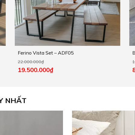
Ferino Vista Set – ADF05
B
22.000.000
₫
1
19.500.000
₫
Y NHẤT