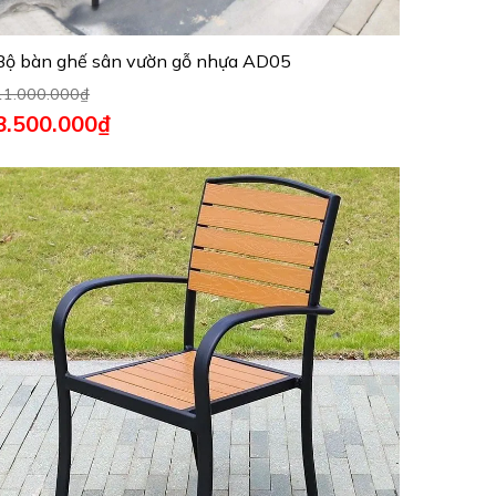
Bộ bàn ghế sân vườn gỗ nhựa AD05
11.000.000
₫
8.500.000
₫