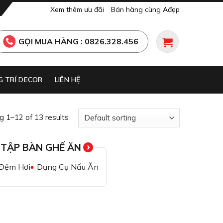
Xem thêm ưu đãi
Bán hàng cùng Ađẹp
GỌI MUA HÀNG : 0826.328.456
 TRÍ DECOR
LIÊN HỆ
 1–12 of 13 results
 TẬP BÀN GHẾ ĂN
 Đệm Hơi
Dụng Cụ Nấu Ăn