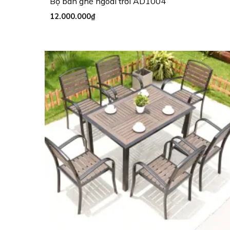
Bộ bàn ghế ngoài trời AD1004
12.000.000
₫