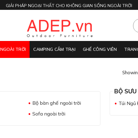
GIẢI PHÁP NGOẠI THẤT CHO KHÔNG GIAN SỐNG NGOÀI TRỜI
 NGOÀI TRỜI
CAMPING CẮM TRẠI
GHẾ CÔNG VIÊN
TRANG
Showing
BỘ SƯU
Bộ bàn ghế ngoài trời
Túi Ngủ
Sofa ngoài trời