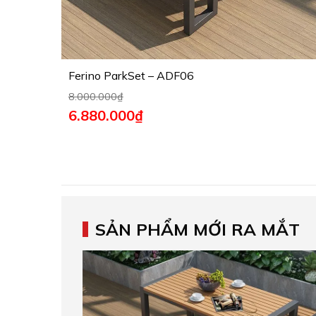
Ferino ParkSet – ADF06
8.000.000
₫
6.880.000
₫
SẢN PHẨM MỚI RA MẮT