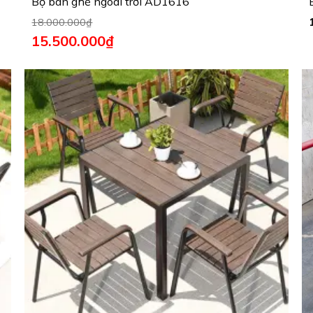
Bộ bàn ghế ngoài trời AD1616
18.000.000
₫
15.500.000
₫