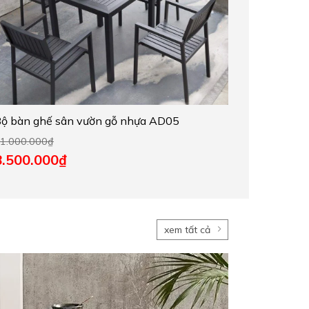
ộ bàn ghế sân vườn gỗ nhựa AD05
1.000.000
₫
8.500.000
₫
xem tất cả