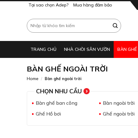
Skip
Tại sao chọn Adep?
Mua hàng đảm bảo
to
content
Search
for:
TRANG CHỦ
NHÀ CHÒI SÂN VƯỜN
BÀN GHẾ
BÀN GHẾ NGOÀI TRỜI
Home
/
Bàn ghế ngoài trời
CHỌN NHU CẦU
Bàn ghế ban công
Bàn ngoài trời
Ghế Hồ bơi
Ghế ngoài trời