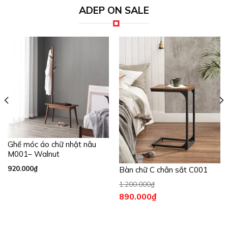
ADEP ON SALE
Ghế móc áo chữ nhật nâu
M001– Walnut
920.000
₫
Bàn chữ C chân sắt C001
1.200.000
₫
890.000
₫