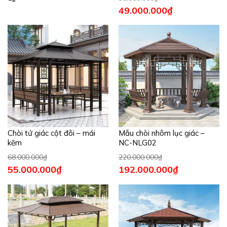
49.000.000
₫
Chòi tứ giác cột đôi – mái
Mẫu chòi nhôm lục giác –
kẽm
NC-NLG02
68.000.000
₫
220.000.000
₫
55.000.000
₫
192.000.000
₫