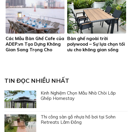
Các Mẫu Bàn Ghế Cafe của
Bàn ghế ngoài trời
ADEP.vn Tạo Dựng Không
polywood – Sự lựa chọn tối
Gian Sang Trọng Cho
ưu cho không gian sống
Quán
hiện đại và bền vững
TIN ĐỌC NHIỀU NHẤT
Kinh Nghiệm Chọn Mẫu Nhà Chòi Lắp
Ghép Homestay
Thi công sàn gỗ nhựa hồ bơi tại Sohn
Retreats Lâm Đồng