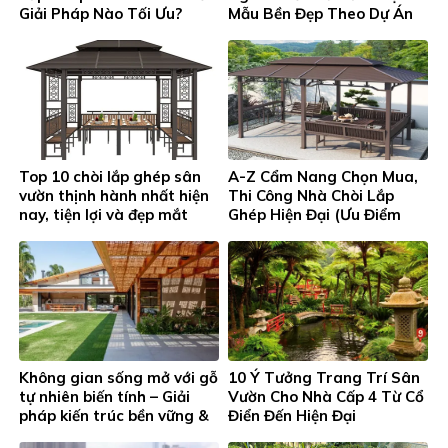
Giải Pháp Nào Tối Ưu?
Mẫu Bền Đẹp Theo Dự Án
Top 10 chòi lắp ghép sân
A-Z Cẩm Nang Chọn Mua,
vườn thịnh hành nhất hiện
Thi Công Nhà Chòi Lắp
nay, tiện lợi và đẹp mắt
Ghép Hiện Đại (Ưu Điểm
Chất Liệu Nhôm & Kẽm)
Không gian sống mở với gỗ
10 Ý Tưởng Trang Trí Sân
tự nhiên biến tính – Giải
Vườn Cho Nhà Cấp 4 Từ Cổ
pháp kiến trúc bền vững &
Điển Đến Hiện Đại
thẩm mỹ cao