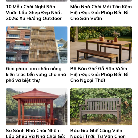
10 Mẫu Chòi Nghỉ Sân
Mẫu Nhà Chòi Mái Tôn Kẽm
Vườn Lắp Ghép Đẹp Nhất
Hiện Đại: Giải Pháp Bền Bỉ
2026: Xu Hướng Outdoor
Cho Sân Vườn
Living Đón Đầu Thời Đại
Giải pháp lam chắn nắng
Bộ Bàn Ghế Gỗ Sân Vườn
kiến trúc bền vững cho nhà
Hiện Đại: Giải Pháp Bền Bỉ
phố và biệt thự
Cho Ngoại Thất
So Sánh Nhà Chòi Nhôm
Báo Giá Ghế Công Viên
Lắp Ghép Và Nhà Chòi Gỗ:
Ngoài Trời: Tư Vấn Chọn