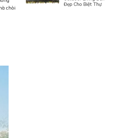
hông
Đẹp Cho Biệt Thự
hà chòi