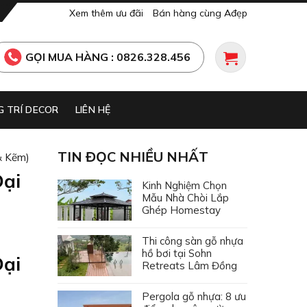
Xem thêm ưu đãi
Bán hàng cùng Ađẹp
GỌI MUA HÀNG : 0826.328.456
 TRÍ DECOR
LIÊN HỆ
TIN ĐỌC NHIỀU NHẤT
& Kẽm)
Đại
Kinh Nghiệm Chọn
Mẫu Nhà Chòi Lắp
Ghép Homestay
Thi công sàn gỗ nhựa
hồ bơi tại Sohn
Đại
Retreats Lâm Đồng
Pergola gỗ nhựa: 8 ưu