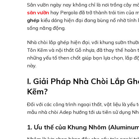
Sân vườn ngày nay không chỉ là nơi trồng cây mà 
sân vườn
hay Pergola đã trở thành trái tim của m
ghép
kiểu dáng hiện đại đang bùng nổ nhờ tính l
sống năng động.
Nhà chòi lắp ghép hiện đại, với khung sườn thư
Tôn Kẽm và nội thất Gỗ nhựa, đã thay thế hoàn t
những yếu tố then chốt giúp bạn lựa chọn, lắp đặ
này.
I. Giải Pháp Nhà Chòi Lắp Gh
Kẽm?
Đối với các công trình ngoại thất, vật liệu là yếu
mẫu nhà chòi Adep hướng tới ưu tiên sử dụng N
1. Ưu thế của Khung Nhôm (Aluminu