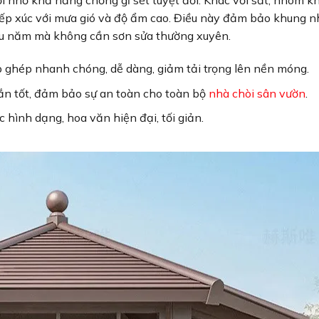
ời nhờ khả năng chống gỉ sét tuyệt đối. Khác với sắt, nhôm k
tiếp xúc với mưa gió và độ ẩm cao. Điều này đảm bảo khung n
ều năm mà không cần sơn sửa thường xuyên.
 ghép nhanh chóng, dễ dàng, giảm tải trọng lên nền móng.
ắn tốt, đảm bảo sự an toàn cho toàn bộ
nhà chòi sân vườn
.
hình dạng, hoa văn hiện đại, tối giản.