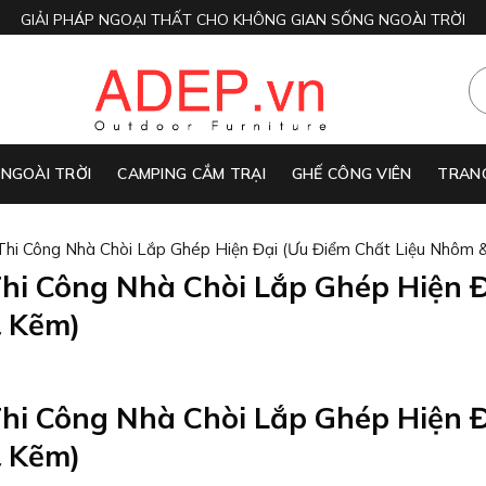
GIẢI PHÁP NGOẠI THẤT CHO KHÔNG GIAN SỐNG NGOÀI TRỜI
 NGOÀI TRỜI
CAMPING CẮM TRẠI
GHẾ CÔNG VIÊN
TRANG
hi Công Nhà Chòi Lắp Ghép Hiện Đại (Ưu Điểm Chất Liệu Nhôm 
hi Công Nhà Chòi Lắp Ghép Hiện 
& Kẽm)
hi Công Nhà Chòi Lắp Ghép Hiện 
& Kẽm)