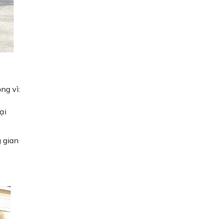
ng vì:
ại
g gian