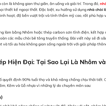
còn là không gian thư giãn, ăn uống và giải trí. Trong đó,
nhà
ọi thiết kế ngoại thất. Đặc biệt, xu hướng sử dụng
nhà chòi l
inh hoạt, độ bền vượt trội và tính thẩm mỹ cao, rất phù hợp 
ờng làm bằng Nhôm hoặc thép carbon sơn tĩnh điện, kết hợp 
oàn các mẫu chòi bê tông truyền thống. Bài viết này sẽ đi sâ
t và tối ưu hóa không gian sống ngoài trời với giải pháp thô
ép Hiện Đại: Tại Sao Lại Là Nhôm và
 tố quyết định 90% tuổi thọ và khả năng chống chịu thời tiết. 
hôm, Kẽm và Gỗ nhựa vì những lý do chuyên môn sau:
m)