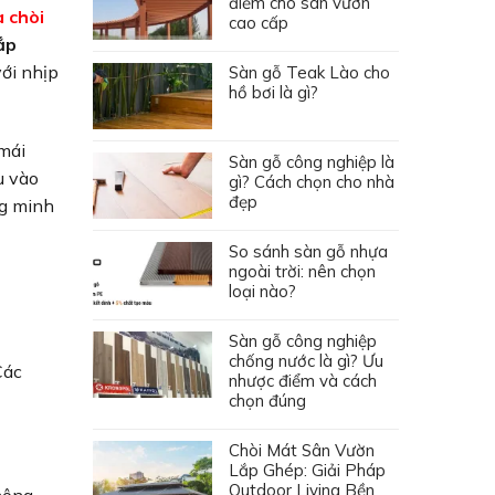
điểm cho sân vườn
 chòi
cao cấp
ắp
với nhịp
Sàn gỗ Teak Lào cho
hồ bơi là gì?
mái
Sàn gỗ công nghiệp là
u vào
gì? Cách chọn cho nhà
đẹp
ng minh
So sánh sàn gỗ nhựa
ngoài trời: nên chọn
loại nào?
Sàn gỗ công nghiệp
chống nước là gì? Ưu
Các
nhược điểm và cách
chọn đúng
Chòi Mát Sân Vườn
Lắp Ghép: Giải Pháp
Outdoor Living Bền