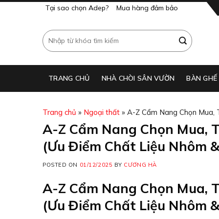
Skip
Tại sao chọn Adep?
Mua hàng đảm bảo
to
content
Search
for:
TRANG CHỦ
NHÀ CHÒI SÂN VƯỜN
BÀN GHẾ
Trang chủ
»
Ngoại thất
»
A-Z Cẩm Nang Chọn Mua, T
A-Z Cẩm Nang Chọn Mua, T
(Ưu Điểm Chất Liệu Nhôm 
POSTED ON
01/12/2025
BY
CƯƠNG HÀ
A-Z Cẩm Nang Chọn Mua, T
(Ưu Điểm Chất Liệu Nhôm 