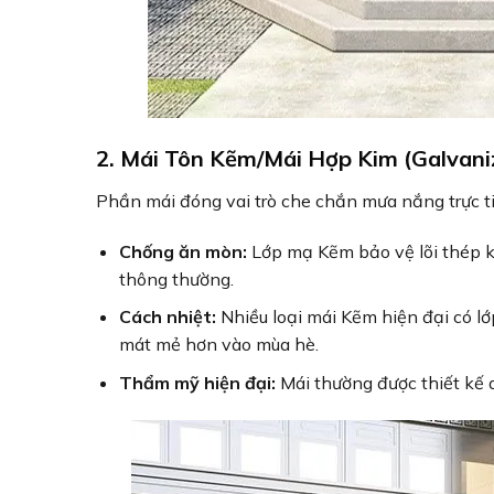
2. Mái Tôn Kẽm/Mái Hợp Kim (Galvani
Phần mái đóng vai trò che chắn mưa nắng trực 
Chống ăn mòn:
Lớp mạ Kẽm bảo vệ lõi thép khỏ
thông thường.
Cách nhiệt:
Nhiều loại mái Kẽm hiện đại có lớ
mát mẻ hơn vào mùa hè.
Thẩm mỹ hiện đại:
Mái thường được thiết kế d