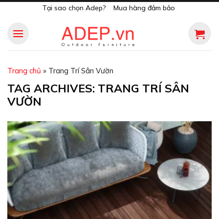
Skip
Tại sao chọn Adep?
Mua hàng đảm bảo
to
content
Trang chủ
»
Trang Trí Sân Vườn
TAG ARCHIVES:
TRANG TRÍ SÂN
VƯỜN