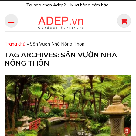
Skip
Tại sao chọn Adep?
Mua hàng đảm bảo
to
content
Trang chủ
»
Sân Vườn Nhà Nông Thôn
TAG ARCHIVES:
SÂN VƯỜN NHÀ
NÔNG THÔN