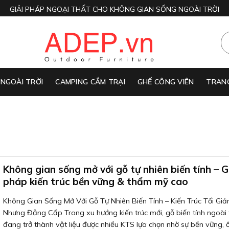
GIẢI PHÁP NGOẠI THẤT CHO KHÔNG GIAN SỐNG NGOÀI TRỜI
 NGOÀI TRỜI
CAMPING CẮM TRẠI
GHẾ CÔNG VIÊN
TRANG
Không gian sống mở với gỗ tự nhiên biến tính – G
pháp kiến trúc bền vững & thẩm mỹ cao
Không Gian Sống Mở Với Gỗ Tự Nhiên Biến Tính – Kiến Trúc Tối Giả
Nhưng Đẳng Cấp Trong xu hướng kiến trúc mới, gỗ biến tính ngoài t
đang trở thành vật liệu được nhiều KTS lựa chọn nhờ sự bền vững, 