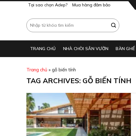
Skip
Tại sao chọn Adep?
Mua hàng đảm bảo
to
content
Search
for:
TRANG CHỦ
NHÀ CHÒI SÂN VƯỜN
BÀN GHẾ
Trang chủ
»
gỗ biến tính
TAG ARCHIVES:
GỖ BIẾN TÍNH