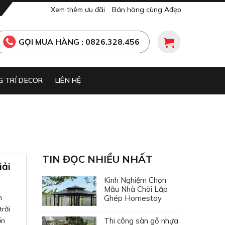
Xem thêm ưu đãi
Bán hàng cùng Ađẹp
GỌI MUA HÀNG : 0826.328.456
 TRÍ DECOR
LIÊN HỆ
TIN ĐỌC NHIỀU NHẤT
iải
Kinh Nghiệm Chọn
Mẫu Nhà Chòi Lắp
n
Ghép Homestay
rời
Thi công sàn gỗ nhựa
ổn