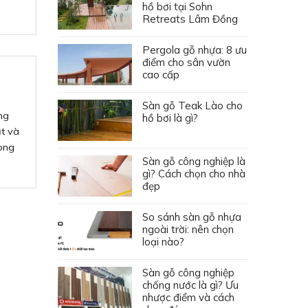
hồ bơi tại Sohn
Retreats Lâm Đồng
Pergola gỗ nhựa: 8 ưu
điểm cho sân vườn
cao cấp
Sàn gỗ Teak Lào cho
ng
hồ bơi là gì?
ật và
ong
Sàn gỗ công nghiệp là
gì? Cách chọn cho nhà
đẹp
So sánh sàn gỗ nhựa
ngoài trời: nên chọn
loại nào?
Sàn gỗ công nghiệp
chống nước là gì? Ưu
nhược điểm và cách