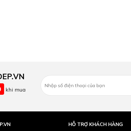
DEP.VN
0
khi mua
P.VN
HỖ TRỢ KHÁCH HÀNG