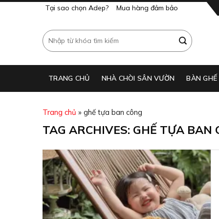
Skip
Tại sao chọn Adep?
Mua hàng đảm bảo
to
content
Search
for:
TRANG CHỦ
NHÀ CHÒI SÂN VƯỜN
BÀN GHẾ
Trang chủ
»
ghế tựa ban công
TAG ARCHIVES:
GHẾ TỰA BAN