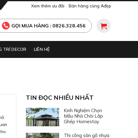
Xem thêm ưu đãi
Bán hàng cùng Ađẹp
GỌI MUA HÀNG : 0826.328.456
 TRÍ DECOR
LIÊN HỆ
TIN ĐỌC NHIỀU NHẤT
Kinh Nghiệm Chọn
Mẫu Nhà Chòi Lắp
hỏ
Ghép Homestay
quan
cho
Thi công sàn gỗ nhựa