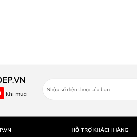
DEP.VN
0
khi mua
P.VN
HỖ TRỢ KHÁCH HÀNG