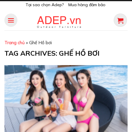
Skip
Tại sao chọn Adep?
Mua hàng đảm bảo
to
content
Trang chủ
»
Ghế Hồ bơi
TAG ARCHIVES:
GHẾ HỒ BƠI