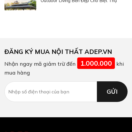
Outdoor Living Bền Đẹp Cho Biệt Thự
ĐĂNG KÝ MUA NỘI THẤT ADEP.VN
1.000.000
Nhận ngay mã giảm trừ đến
khi
mua hàng