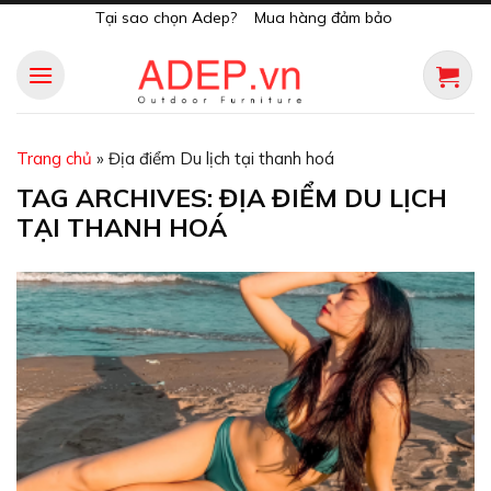
Skip
Tại sao chọn Adep?
Mua hàng đảm bảo
to
content
Trang chủ
»
Địa điểm Du lịch tại thanh hoá
TAG ARCHIVES:
ĐỊA ĐIỂM DU LỊCH
TẠI THANH HOÁ