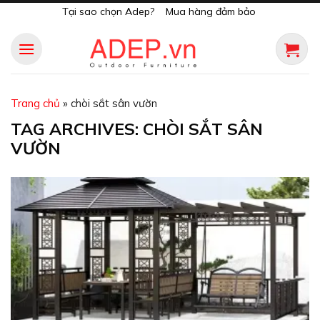
Skip
Tại sao chọn Adep?
Mua hàng đảm bảo
to
content
Trang chủ
»
chòi sắt sân vườn
TAG ARCHIVES:
CHÒI SẮT SÂN
VƯỜN