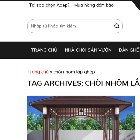
Skip
Tại sao chọn Adep?
Mua hàng đảm bảo
to
content
Search
for:
TRANG CHỦ
NHÀ CHÒI SÂN VƯỜN
BÀN GHẾ
Trang chủ
»
chòi nhôm lắp ghép
TAG ARCHIVES:
CHÒI NHÔM LẮ