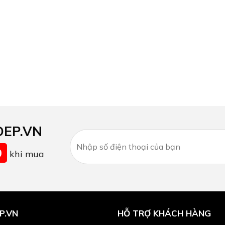
DEP.VN
0
khi mua
P.VN
HỖ TRỢ KHÁCH HÀNG