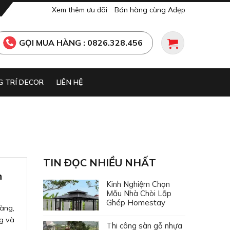
Xem thêm ưu đãi
Bán hàng cùng Ađẹp
GỌI MUA HÀNG : 0826.328.456
 TRÍ DECOR
LIÊN HỆ
TIN ĐỌC NHIỀU NHẤT
n
Kinh Nghiệm Chọn
Mẫu Nhà Chòi Lắp
Ghép Homestay
dàng,
g và
Thi công sàn gỗ nhựa