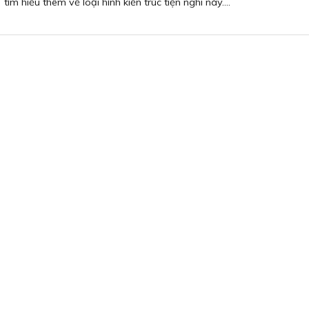
tìm hiểu thêm về loại hình kiến trúc tiện nghi này....