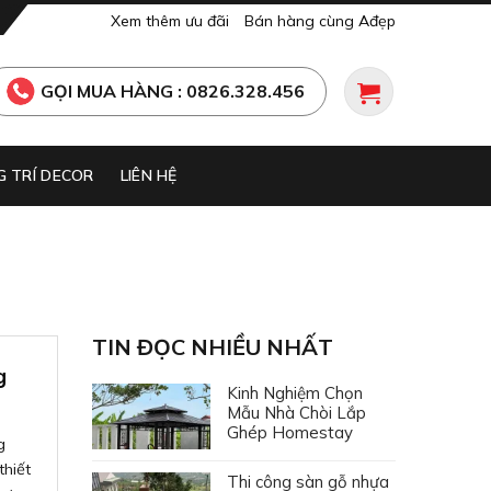
Xem thêm ưu đãi
Bán hàng cùng Ađẹp
GỌI MUA HÀNG : 0826.328.456
 TRÍ DECOR
LIÊN HỆ
TIN ĐỌC NHIỀU NHẤT
g
Kinh Nghiệm Chọn
Mẫu Nhà Chòi Lắp
Ghép Homestay
g
thiết
Thi công sàn gỗ nhựa