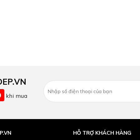
DEP.VN
0
khi mua
P.VN
HỖ TRỢ KHÁCH HÀNG