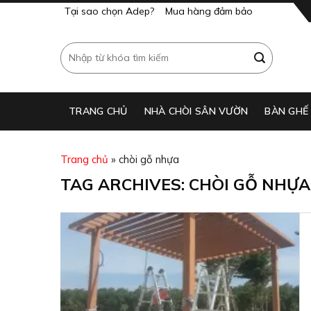
Skip
Tại sao chọn Adep?
Mua hàng đảm bảo
to
content
Search
for:
TRANG CHỦ
NHÀ CHÒI SÂN VƯỜN
BÀN GHẾ
Trang chủ
»
chòi gỗ nhựa
TAG ARCHIVES:
CHÒI GỖ NHỰA