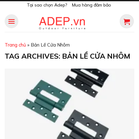
Skip
Tại sao chọn Adep?
Mua hàng đảm bảo
to
content
Trang chủ
»
Bản Lề Cửa Nhôm
TAG ARCHIVES:
BẢN LỀ CỬA NHÔM