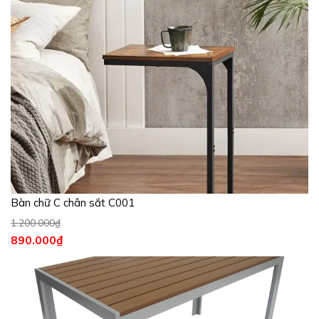
Bàn chữ C chân sắt C001
1.200.000
₫
890.000
₫