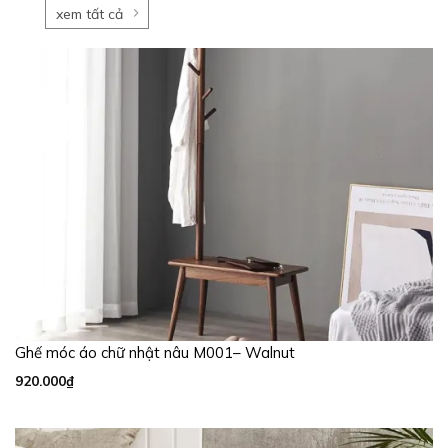
xem tất cả
Ghế móc áo chữ nhật nâu M001– Walnut
920.000
₫