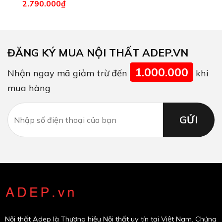
2.790.000
₫
ĐĂNG KÝ MUA NỘI THẤT ADEP.VN
1.000.000
Nhận ngay mã giảm trừ đến
khi
mua hàng
Nội thất Adep là Thương hiệu Nội thất uy tín tại Việt Nam. Chúng