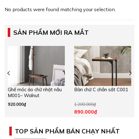
No products were found matching your selection.
SẢN PHẨM MỚI RA MẮT
Ghế móc áo chữ nhật nâu
Bàn chữ C chân sắt C001
M001– Walnut
920.000
₫
1.200.000
₫
890.000
₫
TOP SẢN PHẨM BÁN CHẠY NHẤT