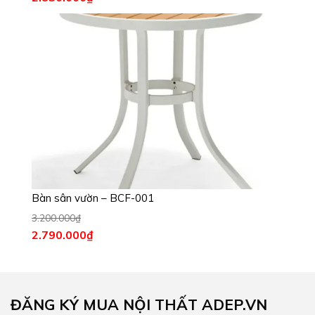
Bàn sân vườn – BCF-001
3.200.000
₫
2.790.000
₫
ĐĂNG KÝ MUA NỘI THẤT ADEP.VN