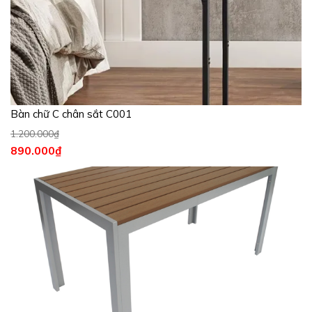
Bàn chữ C chân sắt C001
1.200.000
₫
890.000
₫