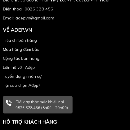
Địa Chỉ : 58 đường Thạnh Mỹ Lợi, - P . Cát Lái - TP HCM
Điện thoại: 0826 328 456
Email:
adepvn@gmail.com
VỀ ADEP.VN
Tiêu chí bán hàng
Mua hàng đảm bảo
Cộng tác bán hàng.
Liên hệ với Ađẹp
Tuyển dụng nhân sự
Tại sao chọn Ađẹp?
Giải đáp thắc mắc khiếu nại
0826 328 456 (8h00 - 20h00)
HỖ TRỢ KHÁCH HÀNG