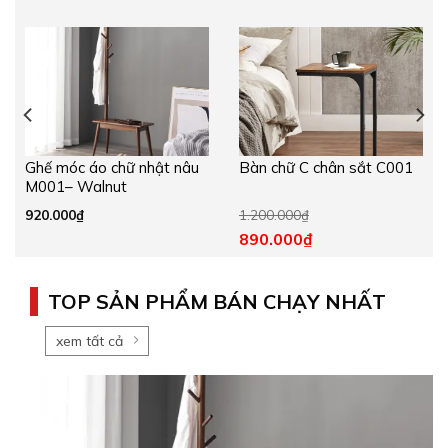
Ghế móc áo chữ nhật nâu
Bàn chữ C chân sắt C001
M001– Walnut
920.000
₫
1.200.000
₫
890.000
₫
TOP SẢN PHẨM BÁN CHẠY NHẤT
xem tất cả